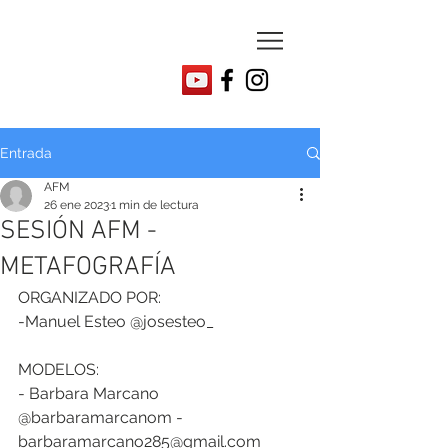
Entrada
AFM
26 ene 2023
1 min de lectura
SESIÓN AFM -
METAFOGRAFÍA
ORGANIZADO POR: 
-Manuel Esteo @josesteo_
MODELOS: 
- Barbara Marcano 
@barbaramarcanom - 
barbaramarcano285@gmail.com