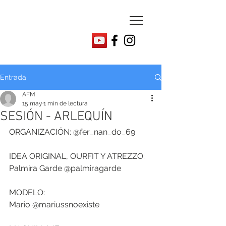
Entrada
AFM
15 may
1 min de lectura
SESIÓN - ARLEQUÍN
ORGANIZACIÓN: @fer_nan_do_69
IDEA ORIGINAL, OURFIT Y ATREZZO: 
Palmira Garde @palmiragarde
MODELO:
Mario @mariussnoexiste