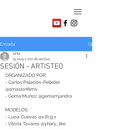
Entrada
AFM
15 may
1 min de lectura
SESIÓN - ARTISTEO
ORGANIZADO POR:
- Carlos Palacios-Pelletier 
@amasionfilms
- Gema Muñoz @gemamjandra
MODELOS:
- Luisa Cuevas @x.lfcg.x
- Vitoria Tavares @yhary_like