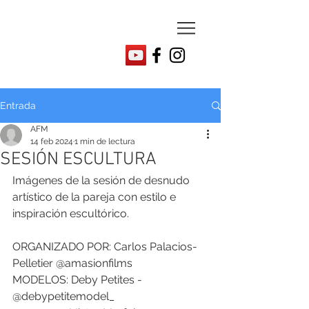
Entrada
AFM
14 feb 2024
1 min de lectura
SESIÓN ESCULTURA
Imágenes de la sesión de desnudo 
artístico de la pareja con estilo e 
inspiración escultórico.
ORGANIZADO POR: Carlos Palacios-
Pelletier @amasionfilms
MODELOS: Deby Petites - 
@debypetitemodel_