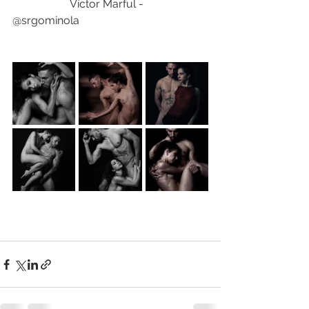
                     Víctor Marful - 
@srgominola