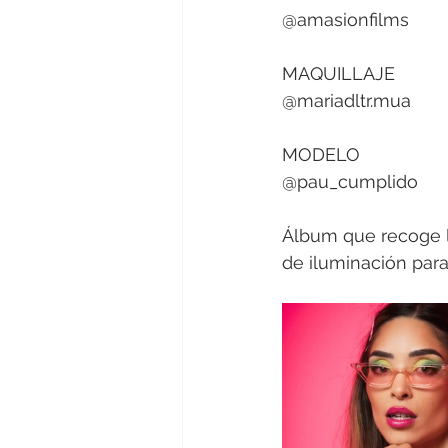
@amasionfilms
MAQUILLAJE
@mariadltr.mua
MODELO
@pau_cumplido
Álbum que recoge la
de iluminación para 