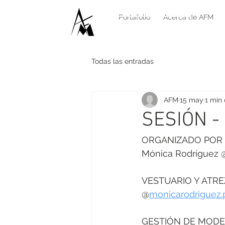
Bienvenido
Portafolio
Acerca de AFM
Todas las entradas
AFM
15 may
1 min 
SESIÓN -
ORGANIZADO POR
Mónica Rodríguez 
VESTUARIO Y ATR
@
monicarodriguez.
GESTIÓN DE MOD