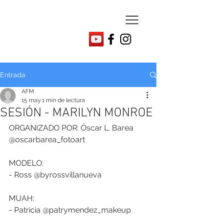
Entrada
AFM
15 may
1 min de lectura
SESIÓN - MARILYN MONROE
ORGANIZADO POR: Óscar L. Barea 
@oscarbarea_fotoart
MODELO:
- Ross @byrossvillanueva
MUAH:
- Patricia @patrymendez_makeup