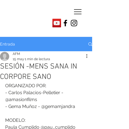
Entrada
AFM
15 may
1 min de lectura
SESIÓN -MENS SANA IN
CORPORE SANO
ORGANIZADO POR:
- Carlos Palacios-Pelletier - 
@amasionfilms
- Gema Muñoz - @gemamjandra
MODELO:
Paula Cumplido @pau_cumplido