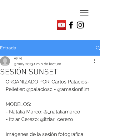
Entrada
AFM
3 may 2023
1 min de lectura
SESIÓN SUNSET
ORGANIZADO POR: Carlos Palacios-
Pelletier: @palaciosc - @amasionfilm
MODELOS: 
- Natalia Marco: @_nataliamarco
- Itziar Cerezo: @itziar_cerezo
Imágenes de la sesión fotográfica 