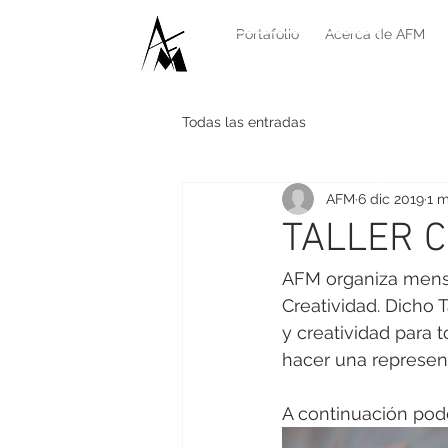
Bienvenido
Portafolio
Acerca de AFM
Todas las entradas
AFM
6 dic 2019
1 m
TALLER C
AFM organiza mensua
Creatividad. Dicho
y creatividad para 
hacer una represen
A continuación podé