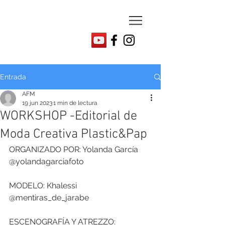
Entrada
AFM
19 jun 2023
1 min de lectura
WORKSHOP -Editorial de
Moda Creativa Plastic&Pap
ORGANIZADO POR: Yolanda García 
@yolandagarciafoto
MODELO: Khalessi 
@mentiras_de_jarabe
ESCENOGRAFÍA Y ATREZZO: 